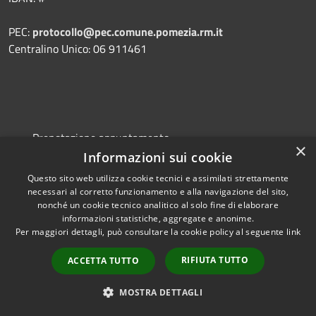
PEC:
protocollo@pec.comune.pomezia.rm.it
Centralino Unico: 06 911461
Prenotazione appuntamento
×
Informazioni sui cookie
Segnalazione disservizio
Questo sito web utilizza cookie tecnici e assimilati strettamente
Leggi le FAQ
necessari al corretto funzionamento e alla navigazione del sito,
Richiesta assistenza
nonché un cookie tecnico analitico al solo fine di elaborare
informazioni statistiche, aggregate e anonime.
Per maggiori dettagli, può consultare la cookie policy al seguente
link
RIFIUTA TUTTO
ACCETTA TUTTO
MOSTRA DETTAGLI
Amministrazione trasparente