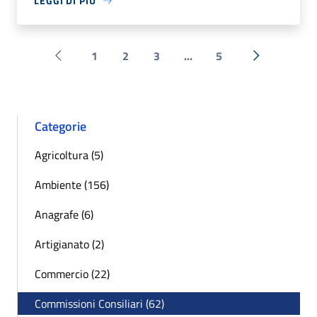
LEGGI DI PIÙ
1
2
3
...
5
Pagina precedente
Successiva 
Categorie
Agricoltura (5)
Ambiente (156)
Anagrafe (6)
Artigianato (2)
Commercio (22)
Commissioni Consiliari (62)