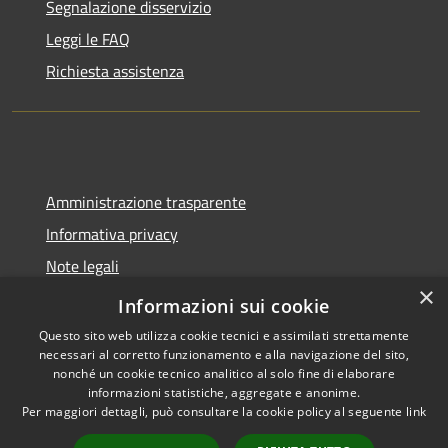
Segnalazione disservizio
Leggi le FAQ
Richiesta assistenza
Amministrazione trasparente
Informativa privacy
Note legali
×
Dichiarazione di accessibilità
Informazioni sui cookie
Questo sito web utilizza cookie tecnici e assimilati strettamente
necessari al corretto funzionamento e alla navigazione del sito,
nonché un cookie tecnico analitico al solo fine di elaborare
informazioni statistiche, aggregate e anonime.
RSS
Copyright © 2026 • Città di
Per maggiori dettagli, può consultare la cookie policy al seguente
link
Accessibilità
Pomezia • Powered by
Privacy
Municipium
Accesso
•