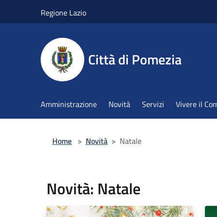
Salta al contenuto principale
Regione Lazio
Città di Pomezia
Amministrazione
Novità
Servizi
Vivere il C
Home
>
Novità
>
Natale
Novità: Natale