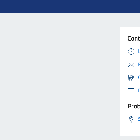
Cont
Prob