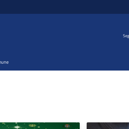
Seg
omune