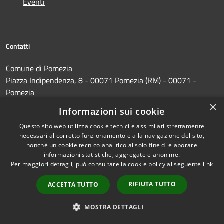
Eventi
Contatti
Comune di Pomezia
Piazza Indipendenza, 8 - 00071 Pomezia (RM) - 00071 -
Pomezia
Codice Fiscale: 02298490588
×
Informazioni sui cookie
Partita IVA: 01040151001
Questo sito web utilizza cookie tecnici e assimilati strettamente
IBAN: #
necessari al corretto funzionamento e alla navigazione del sito,
nonché un cookie tecnico analitico al solo fine di elaborare
PEC:
protocollo@pec.comune.pomezia.rm.it
informazioni statistiche, aggregate e anonime.
Centralino Unico: 06 911461
Per maggiori dettagli, può consultare la cookie policy al seguente
link
RIFIUTA TUTTO
ACCETTA TUTTO
MOSTRA DETTAGLI