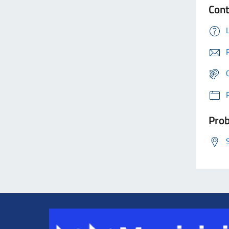
Cont
Prob