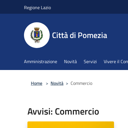
Salta al contenuto principale
Regione Lazio
Città di Pomezia
Amministrazione
Novità
Servizi
Vivere il C
Home
>
Novità
>
Commercio
Avvisi: Commercio