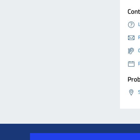
Cont
Prob