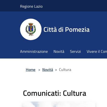
Salta al contenuto principale
Regione Lazio
Città di Pomezia
Amministrazione
Novità
Servizi
Vivere il C
Home
>
Novità
>
Cultura
Comunicati: Cultura