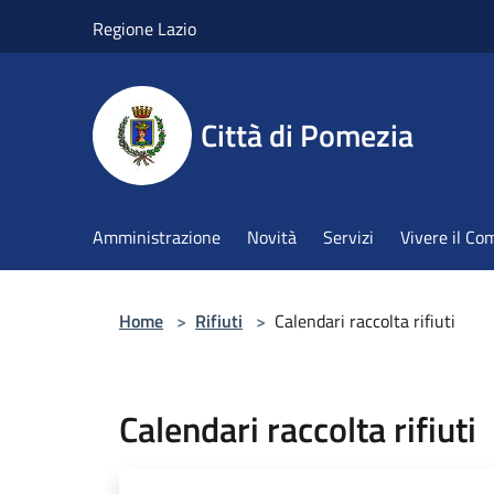
Salta al contenuto principale
Regione Lazio
Città di Pomezia
Amministrazione
Novità
Servizi
Vivere il C
Home
>
Rifiuti
>
Calendari raccolta rifiuti
Calendari raccolta rifiuti