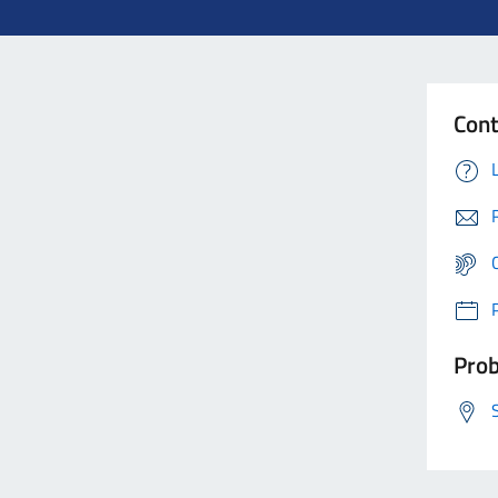
Cont
Prob