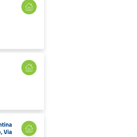
ntina
, Via