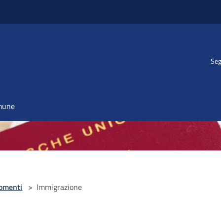
Seg
omune
omenti
>
Immigrazione