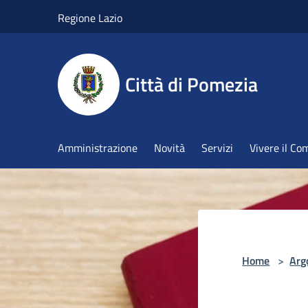
Salta al contenuto principale
Regione Lazio
Città di Pomezia
Amministrazione
Novità
Servizi
Vivere il C
Home
>
Arg