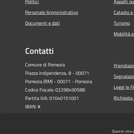
Politici
Appalti pu
Personale Amministrativo
Catasto e
Documenti e dati
Turismo
Mobilità e
Contatti
Comune di Pomezia
Prenotaz
Piazza Indipendenza, 8 - 00071
Segnalazi
Pomezia (RM) - 00071 - Pomezia
Leggi le 
Codice Fiscale: 02298490588
Richiesta
Partita IVA: 01040151001
IBAN: #
PEC:
protocollo@pec.comune.pomezia.rm.it
Questo sito 