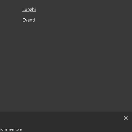
Luoghi
Eventi
×
nzionamento e