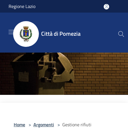
Salta al contenuto principale
Regione Lazio
Città di Pomezia
Home
>
Argomenti
>
Gestione rifiuti