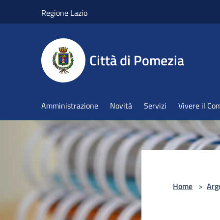
Salta al contenuto principale
Regione Lazio
Città di Pomezia
Amministrazione
Novità
Servizi
Vivere il C
Home
>
Arg