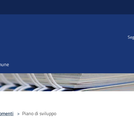
Seg
omune
omenti
>
Piano di sviluppo