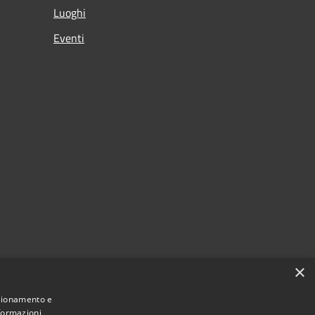
Luoghi
Eventi
×
nzionamento e
nformazioni