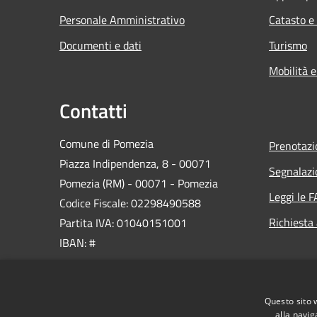
Personale Amministrativo
Catasto e
Documenti e dati
Turismo
Mobilità e
Contatti
Comune di Pomezia
Prenotaz
Piazza Indipendenza, 8 - 00071
Segnalazi
Pomezia (RM) - 00071 - Pomezia
Leggi le 
Codice Fiscale: 02298490588
Richiesta
Partita IVA: 01040151001
IBAN: #
PEC:
protocollo@pec.comune.pomezia.rm.it
Questo sito 
Centralino Unico: 06 911461
alla navig