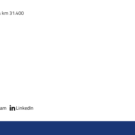
na km 31.400
ram
LinkedIn