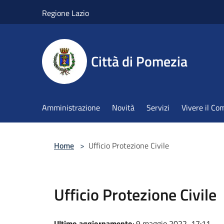
Salta al contenuto principale
Regione Lazio
Città di Pomezia
Amministrazione
Novità
Servizi
Vivere il C
Home
>
Ufficio Protezione Civile
Ufficio Protezione Civile
Ultimo aggiornamento
: 9 maggio 2022, 17:11