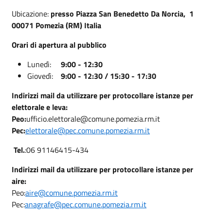
Ubicazione:
presso Piazza San Benedetto Da Norcia, 1
00071 Pomezia (RM) Italia
Orari di apertura al pubblico
Lunedì:
9:00 - 12:30
Giovedì:
9:00 - 12:30 /
15:30 - 17:30
Indirizzi mail da utilizzare per protocollare istanze per
elettorale e leva:
Peo:
ufficio.elettorale@comune.pomezia.rm.it
Pec:
elettorale@pec.comune.pomezia.rm.it
Tel.
:06 91146415-434
Indirizzi mail da utilizzare per protocollare istanze per
aire:
Peo:
aire@comune.pomezia.rm.it
Pec:
anagrafe@pec.comune.pomezia.rm.it