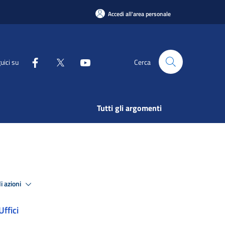
Accedi all'area personale
uici su
Cerca
Tutti gli argomenti
i azioni
Uffici