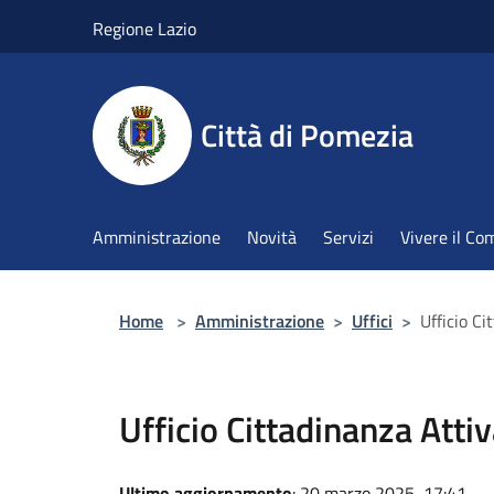
Salta al contenuto principale
Regione Lazio
Città di Pomezia
Amministrazione
Novità
Servizi
Vivere il C
Home
>
Amministrazione
>
Uffici
>
Ufficio Ci
Ufficio Cittadinanza Atti
Ultimo aggiornamento
: 20 marzo 2025, 17:41