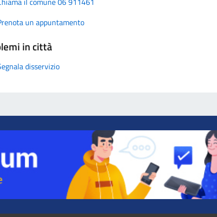
Chiama il comune 06 911461
Prenota un appuntamento
lemi in città
Segnala disservizio