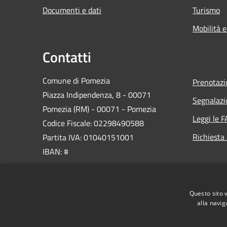
Documenti e dati
Turismo
Mobilità e
Contatti
Comune di Pomezia
Prenotaz
Piazza Indipendenza, 8 - 00071
Segnalazi
Pomezia (RM) - 00071 - Pomezia
Leggi le 
Codice Fiscale: 02298490588
Richiesta
Partita IVA: 01040151001
IBAN: #
PEC:
protocollo@pec.comune.pomezia.rm.it
Questo sito 
Centralino Unico: 06 911461
alla navig