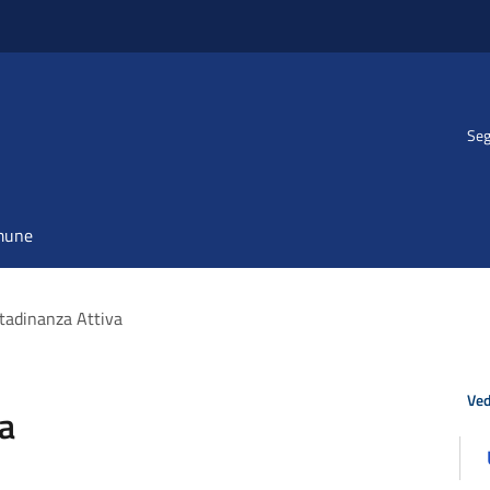
Seg
omune
ttadinanza Attiva
Ved
va