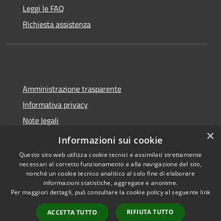
Leggi le FAQ
Richiesta assistenza
Amministrazione trasparente
Informativa privacy
Note legali
×
Dichiarazione di accessibilità
Informazioni sui cookie
Questo sito web utilizza cookie tecnici e assimilati strettamente
necessari al corretto funzionamento e alla navigazione del sito,
nonché un cookie tecnico analitico al solo fine di elaborare
informazioni statistiche, aggregate e anonime.
RSS
Copyright © 2026 • Città di
Per maggiori dettagli, può consultare la cookie policy al seguente
link
Accessibilità
Pomezia • Powered by
Privacy
Municipium
Accesso
•
RIFIUTA TUTTO
ACCETTA TUTTO