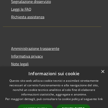
Segnalazione disservizio
Leggi le FAQ
Richiesta assistenza
Amministrazione trasparente
Informativa privacy
Note legali
×
Dichiarazione di accessibilità
Informazioni sui cookie
Questo sito web utilizza cookie tecnici e assimilati strettamente
necessari al corretto funzionamento e alla navigazione del sito,
nonché un cookie tecnico analitico al solo fine di elaborare
informazioni statistiche, aggregate e anonime.
RSS
Copyright © 2026 • Città di
Per maggiori dettagli, può consultare la cookie policy al seguente
link
Accessibilità
Pomezia • Powered by
Privacy
Municipium
Accesso
•