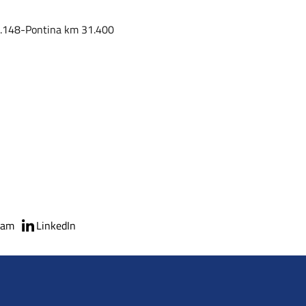
S.R.148-Pontina km 31.400
ram
LinkedIn