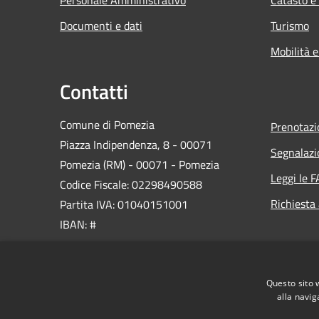
Documenti e dati
Turismo
Mobilità e
Contatti
Comune di Pomezia
Prenotaz
Piazza Indipendenza, 8 - 00071
Segnalazi
Pomezia (RM) - 00071 - Pomezia
Leggi le 
Codice Fiscale: 02298490588
Richiesta
Partita IVA: 01040151001
IBAN: #
PEC:
protocollo@pec.comune.pomezia.rm.it
Questo sito 
Centralino Unico: 06 911461
alla navig