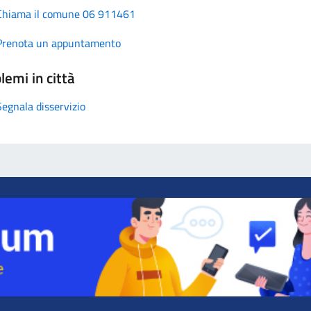
Chiama il comune 06 911461
Prenota un appuntamento
lemi in città
Segnala disservizio