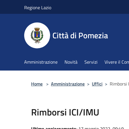
Salta al contenuto principale
Regione Lazio
Città di Pomezia
Amministrazione
Novità
Servizi
Vivere il C
Home
>
Amministrazione
>
Uffici
>
Rimborsi 
Rimborsi ICI/IMU
Ultimo aggiornamento
: 17 maggio 2022, 09:49