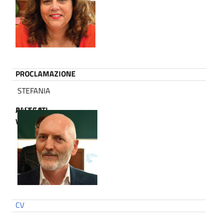
CV
PEL/PEC
PROCLAMAZIONE
STEFANIA
ALLEGATI
PADULA
VARI
CV