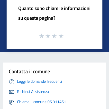
Quanto sono chiare le informazioni
CV
su questa pagina?
renzo.mercanti@comune.pomezia.rm.it
renzo.mercanti@pec.comune.pomezia.rm.it
Contatta il comune
luisa.navisse@comune.pomezia.rm.it
Proclamazione
luisa.navisse@pec.comune.pomezia.rm.it
Leggi le domande frequenti
Richiedi Assistenza
Chiama il comune 06 911461