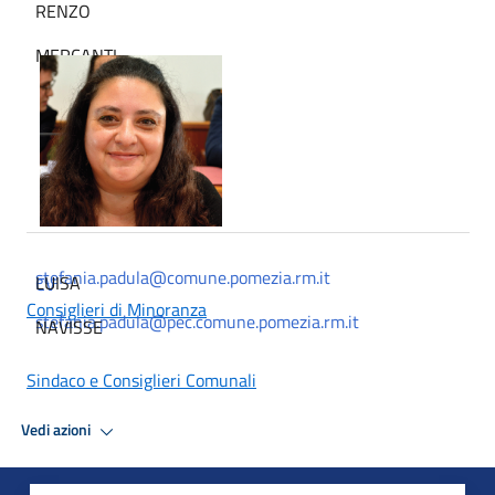
RENZO
MERCANTI
stefania.padula@comune.pomezia.rm.it
LUISA
CV
Consiglieri di Minoranza
stefania.padula@pec.comune.pomezia.rm.it
NAVISSE
Sindaco e Consiglieri Comunali
Vedi azioni
Proclamazione