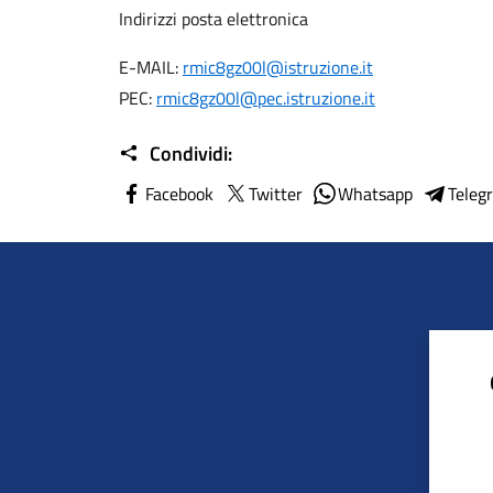
Indirizzi posta elettronica
E-MAIL:
rmic8gz00l@istruzione.it
PEC:
rmic8gz00l@pec.istruzione.it
Condividi:
Facebook
Twitter
Whatsapp
Teleg