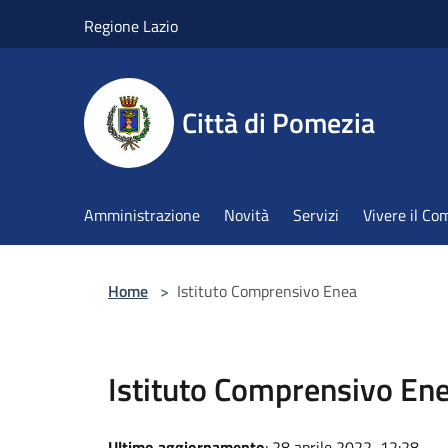
Salta al contenuto principale
Regione Lazio
Città di Pomezia
Amministrazione
Novità
Servizi
Vivere il C
Home
>
Istituto Comprensivo Enea
Istituto Comprensivo En
Ultimo aggiornamento
: 28 aprile 2022, 12:28