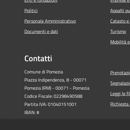
Politici
Appalti pu
Personale Amministrativo
Catasto e
Documenti e dati
Turismo
Mobilità e
Contatti
Comune di Pomezia
Prenotaz
Piazza Indipendenza, 8 - 00071
Segnalazi
Pomezia (RM) - 00071 - Pomezia
Leggi le 
Codice Fiscale: 02298490588
Richiesta
Partita IVA: 01040151001
IBAN: #
PEC: