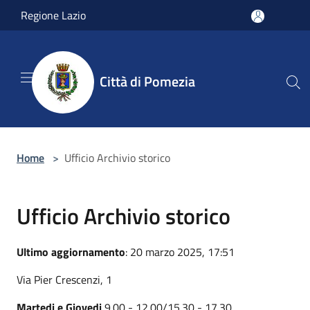
Salta al contenuto principale
Regione Lazio
Città di Pomezia
Home
>
Ufficio Archivio storico
Ufficio Archivio storico
Ultimo aggiornamento
: 20 marzo 2025, 17:51
Via Pier Crescenzi, 1
Martedi e Giovedi
9.00 - 12.00/15.30 - 17.30