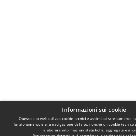
Informazioni sui cookie
Questo sito web utilizza cookie tecnici e assimilati strettamente n
funzionamento e alla navigazione del sito, nonché un cookie tecnico an
elaborare informazioni statistiche, aggregate e ano
Per maggiori dettagli, può consultare la cookie policy al 