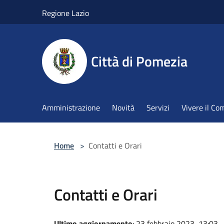
Salta al contenuto principale
Regione Lazio
Città di Pomezia
Amministrazione
Novità
Servizi
Vivere il C
Home
>
Contatti e Orari
Contatti e Orari
Ultimo aggiornamento
: 23 febbraio 2023, 13:03