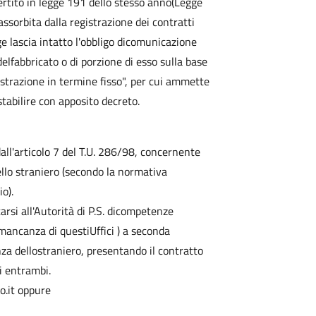
ertito in legge 191 dello stesso anno(Legge
sorbita dalla registrazione dei contratti
gge lascia intatto l'obbligo dicomunicazione
elfabbricato o di porzione di esso sulla base
strazione in termine fisso", per cui ammette
abilire con apposito decreto.
all'articolo 7 del T.U. 286/98, concernente
ello straniero (secondo la normativa
o).
arsi all'Autorità di P.S. dicompetenze
ancanza di questiUffici ) a seconda
nza dellostraniero, presentando il contratto
i entrambi.
.it oppure