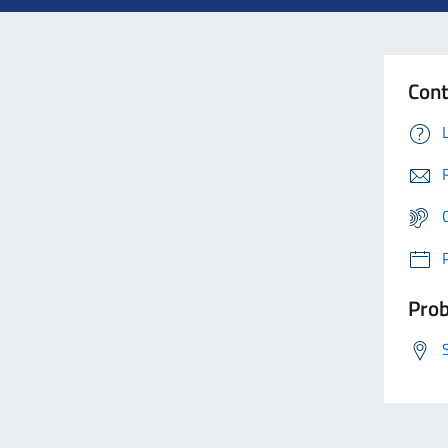
Cont
Prob