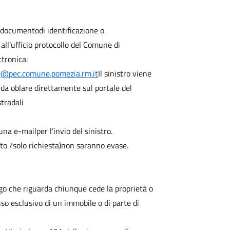
 documentodi identificazione o
l’ufficio protocollo del Comune di
ttronica:
le@pec.comune.pomezia.rm.it
Il sinistro viene
0
da oblare direttamente sul portale del
tradali
na e-mailper l’invio del sinistro.
to /solo richiesta)non saranno evase.
go che riguarda chiunque cede la proprietà o
so esclusivo di un immobile o di parte di