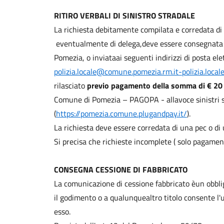
RITIRO VERBALI DI SINISTRO STRADALE
La richiesta debitamente compilata e corredata di
eventualmente di delega,deve essere consegnata al
Pomezia, o inviataai seguenti indirizzi di posta ele
polizia.locale@comune.pomezia.rm.it-polizia.loca
rilasciato
previo pagamento della somma di € 2
Comune di Pomezia – PAGOPA - allavoce sinistri s
(
https://pomezia.comune.plugandpay.it/
).
La richiesta deve essere corredata di una pec o di u
Si precisa che richieste incomplete ( solo pagamen
CONSEGNA CESSIONE DI FABBRICATO
La comunicazione di cessione fabbricato èun obbli
il godimento o a qualunquealtro titolo consente l'u
esso.