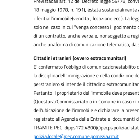
Previstadall'art. 12 del Decreto legge 59/78, conv
18 maggio 1978, n. 191), èstata sostanzialmente as
riferitiall'immobile(vendita , locazione ecc.). La le
solo nel caso in cui "venga concesso il godimento d
di un contratto, anche verbale, nonsoggetto a regi
anche unaforma di comunicazione telematica, da st
Cittadini stranieri (ovvero extracomunitari)
E' confermato l'obbligo di comunicazionestabilito d
la disciplinadell'immigrazione e della condizione d
perstraniero si intende il cittadino extracomunitari
Pertanto il proprietario dell'immobile deve present
(Questura/Commissariato o in Comune in caso di m
dell'ubicazione dell'immobile e dichiarare la prese
registrato all'Agenzia delle Entrate e idocumenti d
TRAMITE PEC: dipps172.4800@pecps.poliziadistato
polizia.locale@pec.comune.pomezia.rm.it