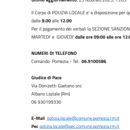
Il Corpo di POLIZIA LOCALE e' a disposizione per q
dalle
9.00
alle
12.00
Per il pagamento dei verbali la SEZIONE SANZIONI
MARTEDI' e GIOVEDI'
dalle ore 09:00 alle ore 12
NUMERI DI TELEFONO
Comando Pomezia - Tel.
06.9100586
Giudice di Pace
Via Donizetti Gaetano snc
Albano Laziale (Rm)
06 930199330
E-Mail
polizia.locale@comune.pomezia.rm.it
Pec
polizia.locale@pec.comune.pomezia.rm.it