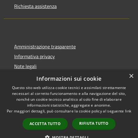
Richiesta assistenza
Amministrazione trasparente
Informativa privacy
Note legali
×
Dichiarazione di accessibilità
Informazioni sui cookie
Questo sito web utilizza cookie tecnici e assimilati strettamente
necessari al corretto funzionamento e alla navigazione del sito,
nonché un cookie tecnico analitico al solo fine di elaborare
informazioni statistiche, aggregate e anonime.
RSS
Copyright © 2026 • Città di
Per maggiori dettagli, può consultare la cookie policy al seguente
link
Accessibilità
Pomezia • Powered by
Privacy
Municipium
Accesso
•
RIFIUTA TUTTO
ACCETTA TUTTO
Cookie
redazione
Mappa del sito
MOSTRA DETTAGLI