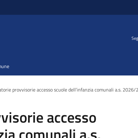
Seg
omune
torie provvisorie accesso scuole dell’infanzia comunali a.s. 2026
visorie accesso
zia comunali a.s.