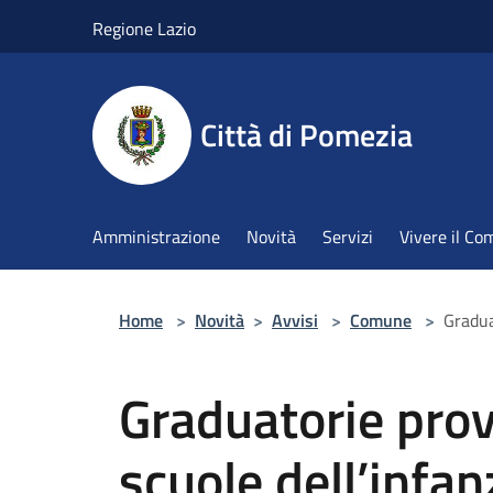
Salta al contenuto principale
Regione Lazio
Città di Pomezia
Amministrazione
Novità
Servizi
Vivere il C
Home
>
Novità
>
Avvisi
>
Comune
>
Gradua
Graduatorie prov
scuole dell’infan